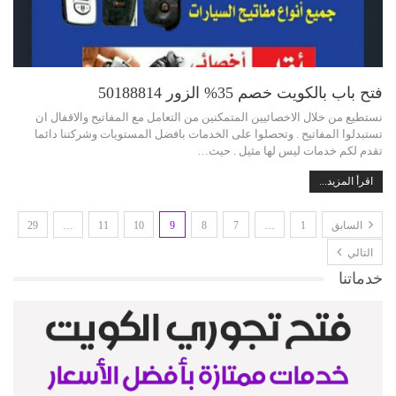
فتح باب بالكويت خصم 35% الزور 50188814
نستطيع من خلال الاخصائيين المتمكنين من التعامل مع المفاتيح والاقفال ان
تستبدلوا المفاتيح . وتحصلوا على الخدمات بافضل المستويات وشركتنا دائما
تقدم لكم خدمات ليس لها مثيل . حيث…
اقرأ المزيد...
السابق
1
…
7
8
9
10
11
…
29
التالي
خدماتنا