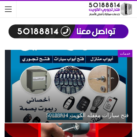
خدمات
فتح سيارات مقفله الكويت 50188814