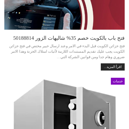
فتح باب بالكويت خصم 35% شاليهات الزور 50188814
فتح خزائن الكويت قبل البدء في الامر وعند ارسال خبير مختص في فتح خزائن
الكويت يجب عليك تقديم المستندات اللازمة لأثبات امتلاك الخزنة وهذا الامر
ضروري وهام جدا ومن قوانين الشركة التي…
اقرأ المزيد...
خدمات