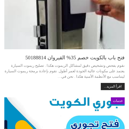
فتح باب بالكويت خصم 35% القيروان 50188814
نقوم بفحص وتشخيص دقيق لمشاكل الريموت هكذا . تصليح ريموت السيارة
يعتمد على مكونات عالية الجودة لعمر أطول. نقوم بإعادة برمجة ريموت السيارة
ليتناسب مع الأنظمة الأمنية هكذا . نحن في…
اقرأ المزيد...
خدمات