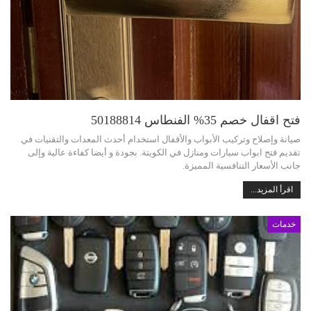
فتح اقفال خصم 35% الفنطاس 50188814
صيانة وإصلاح وتركيب الأبواب والأقفال استخدام أحدث المعدات والتقنيات في
تقديم فتح ابواب سيارات ومنازل في الكويتة. بجودة و أيضا كفاءة عالية وإلى
جانب الأسعار التنافسية المميزة.
اقرأ المزيد...
خدمات