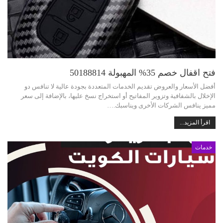
فتح اقفال خصم 35% المهبولة 50188814
أفضل الأسعار والعروض تقديم الخدمات المتعددة بجودة عالية لا تنافس دو
الإخلال بالشفافية وتزوير المفاتيح أو استخراج نسخ عليها، بالإضافة إلى سعر
مميز ينافس الشركات الأخرى ويناسبك.…
اقرأ المزيد...
خدمات